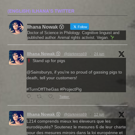
(ENGLISH) ILHANA'S TWITTER
Ilhana Nowak Ⓥ
Follow
Doctor of Science in Philology. Cognitive linguist and
published author. Animal rights activist. Vegan.
Ilhana Nowak Ⓥ
@darkness69
·
24 jun
Stand up for pigs
@Sainsburys, if you're so proud of gassing pigs to
death, tell your customers!
#TurnOffTheGas #ProjectPig
Twitter
Ilhana Nowak Ⓥ
@darkness69
·
12 jun
L214 comprends mieux les éleveurs que les
eurodéputés? Soutenez le mesures 6 de leur charte
pour des mesures miroirs dans la loi europénne et