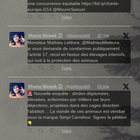
une concurrence équitable https://bit.ly/charte-
europe-l214 @MounirSatouri
Twitter
Ilhana Nowak Ⓥ
@darkness69
·
20 maj
Monsieur Mathieu Lefèvre, @MathieuMlefevre,
je vous demande de condamner publiquement
l’article 17, recul en faveur des élevages intensifs,
qui nuit à la protection des animaux.
Twitter
Ilhana Nowak Ⓥ
@darkness69
·
20 maj
Nouvelle enquête : dindes déplumées,
blessées, enfermées par milliers sur leurs
déjections, projetées dans des cages direction
l'abattoir… La viande de ces animaux est vendue
sous la marque Simpl Carrefour. Signez la pétition
Twitter