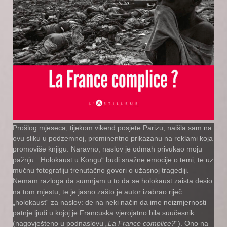
Prošlog mjeseca, tijekom vikend posjete Parizu, naišla sam na
ovu sliku u podzemnoj, prominentno prikazanu na reklami koja
promoviše knjigu. Naravno, naslov je odmah privukao moju
pažnju. „Holokaust u Kongu“ budi snažne emocije o temi, te uz
mučnu fotografiju trenutačno govori o užasnoj tragediji.
Nemam razloga da sumnjam u to da se holokaust zaista desio
na tom mjestu, te je jasno zašto je autor izabrao riječ
„holokaust“ za naslov: de na neki način da ime neizmjernosti
patnje ljudi u kojoj je Francuska vjerojatno bila suučesnik
(nagovješteno u podnaslovu „
La France complice?
“). Ono na