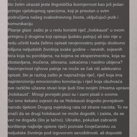
što želim ukazati jeste lingvistička licemjernost kao još jedan
primjer cjelokupnog specizma, koji je prisutan u svim
područjima našeg svakodnevnog života, uključujući jezik i
komunikaciju.
Pitanje glasi: zašto je u redu koristiti riječ „holokaust“ u ovom
primjeru (i drugima koji opisuju ljudsku patnju) ali isto nije u
redu učiniti kada želimo opisati nevjerovatnu patnju doslovno
trilijuna neljudskih životinja svake godine – nevinih, svjesnih
bića koja su porobljena, na kojima se eksperimentira, koja su
zlostavljana, mučena, silovana, sakaćena i nasilno ubijena?
Neizmjernost njihove patnje ne može se čak niti adekvatno
opisati, što je razlog zašto je najsnažnija riječ, riječ koja ima
najintenzivniju emocionalnu konotaciju i riječ koja obuhvaća
sve različite užasne stvari koje ljudi čine svojim žrtvama upravo
„holokaust“. Mnogi jevrejski pisci su i sami pisali o ovome.
Svi smo itekako svjesni da se Holokaust dogodio jevrejskom
narodu tijekom Drugog svjetskog rata od strane nacista. To ne
znači da se drugi holokaust ne može dogoditi, i zaista, da se
već ne događa (što je tačno). Ukratko, pokušati zabraniti
korištenje najbolje opisne riječi poznate čovječanstvu za
neljudske životinje pod izgovorom senzibilnosti, ali dopustiti