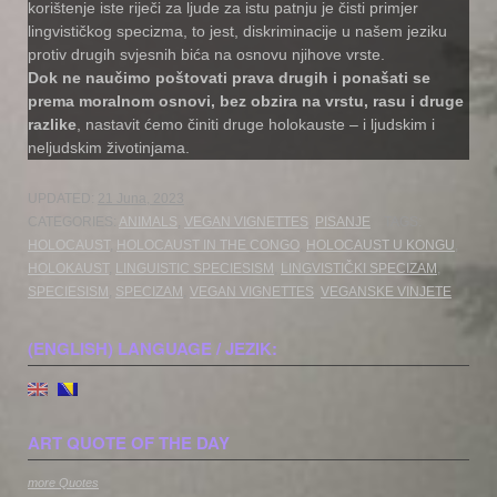
korištenje iste riječi za ljude za istu patnju je čisti primjer
lingvističkog specizma, to jest, diskriminacije u našem jeziku
protiv drugih svjesnih bića na osnovu njihove vrste.
Dok ne naučimo poštovati prava drugih i ponašati se
prema moralnom osnovi, bez obzira na vrstu, rasu i druge
razlike
, nastavit ćemo činiti druge holokauste – i ljudskim i
neljudskim životinjama.
UPDATED:
21 Juna, 2023
CATEGORIES:
ANIMALS
,
VEGAN VIGNETTES
,
PISANJE
TAGS:
HOLOCAUST
,
HOLOCAUST IN THE CONGO
,
HOLOCAUST U KONGU
,
HOLOKAUST
,
LINGUISTIC SPECIESISM
,
LINGVISTIČKI SPECIZAM
,
SPECIESISM
,
SPECIZAM
,
VEGAN VIGNETTES
,
VEGANSKE VINJETE
(ENGLISH) LANGUAGE / JEZIK:
ART QUOTE OF THE DAY
more Quotes