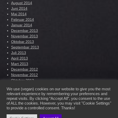
August 2014
Juni 2014
Maj 2014
Februar 2014
Januar 2014
Decembar 2013
Novembar 2013
Oktobar 2013
Septembar 2013
Juli 2013
April 2013
Mart 2013
Decembar 2012
Novembar 2012
Oktobar 2012
Septembar 2012
We use (vegan) cookies on our website to give you the most
August 2012
relevant experience by remembering your preferences and
repeat visits. By clicking “Accept All”, you consent to the use
of ALL the cookies. However, you may visit "Cookie Settings"
Ilhana Nowak – Official Website © 2022
to provide a controlled consent. Thanks!