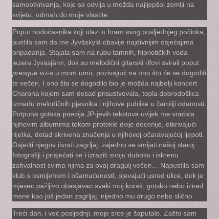
samootkrivanja, koje se odvija u možda najljepšoj zemlji na
svijetu, odmah do moje vlastite.
Poput hodočasnika koji ulazi u hram svog posljednjeg počinka,
pustila sam da me Jyväskylä obavije najdivnijim osjećajima
pripadanja. Stajala sam na rubu tamnih, hipnotičkih voda
jezera Jyväsjärvi, dok su melodični gitarski rifovi svirali poput
presque vu
-a u mom umu, pozivajući na ono što će se dogoditi
te večeri. I ono što se dogodilo bio je možda najbolji koncert
Charona kojem sam dosad prisustvovala, topla dobrodošlica
između melodičnih pjesnika i njihove publike u čaroliji odanosti.
Potpuna gotska poezija JP-jevih tekstova uvijek me vraćala
njihovim albumima tokom protekle dvije decenije, otkrivajući
rijetka, dotad skrivena značenja u njihovoj očaravajućoj ljepoti.
Osjetiti njegov čvrsti zagrljaj, zajedno se smijati našoj staroj
fotografiji i prisjećati se i izraziti svoju duboku i iskrenu
zahvalnost svima njima za ovaj dragulj večeri… Napustila sam
klub s osmijehom i ošamućenosti, pjevajući usred ulice, dok je
mjesec pažljivo obasjavao svaki moj korak, gotsko nebo iznad
mene kao još jedan zagrljaj, nijedno mu drugo nebo slično.
Treći dan, i već posljednji, moje srce je šaputalo. Zašto sam