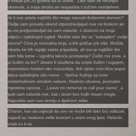
ti trebati još 20 godina da to učiniš.“ Zato sam se nevoljko
okrenula, a moja utroba se raspadala s tužnim osmijehom.
Je li ovo zaista najbliže što mogu nazvati duševnim domom?
Ovdje sam provela vikend otpozdravljajući sve na finskom jer
su svi pretpostavljali da sam odavde, s obzirom na moju
odjeću i cjelokupni izgled. Možda zato što su “autsajderi” ovdje
norma? Crna je normalna boja, a biti gotičar još više. Možda
nikada ne bih nigdje zaista pripadala, ali ovo je najbliže što
sam bila tome – ugodna lakoća postojanja? Zašto me zove, a
ja žudim za tim? Jesam li osuđena da uvijek žudim i tugujem,
neprestano hodam oko mauzoleja, dok vjetar nosi lišće poput
latica sadašnjice oko mene… Vječna žudnja za ovim
melanholičnim zimskim nebom, hladnim ulicama, poznatim
mjestima zanosa… „Leave no remorse to call your name“, a
ipak sam ostavila sve, čak i stvari bez kojih nisam mogla…
Napustila sam ovu zemlju s djelićem sebe.
Charon, kao da osjećali da ovo ne može biti tako brz odlazak,
najavili su nedavno veliki koncert u areni ovog ljeta. Helsinki,
vratit ću ti se.