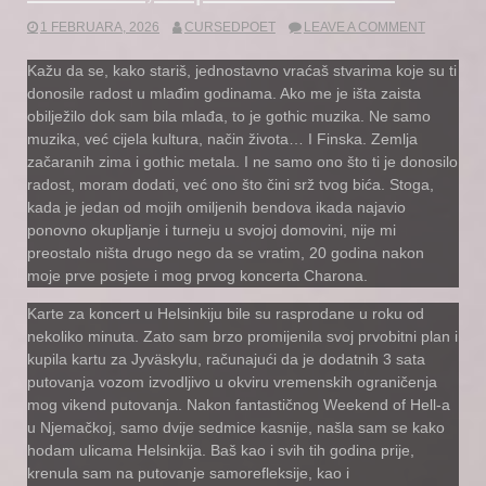
1 FEBRUARA, 2026
CURSEDPOET
LEAVE A COMMENT
Kažu da se, kako stariš, jednostavno vraćaš stvarima koje su ti
donosile radost u mlađim godinama. Ako me je išta zaista
obilježilo dok sam bila mlađa, to je gothic muzika. Ne samo
muzika, već cijela kultura, način života… I Finska. Zemlja
začaranih zima i gothic metala. I ne samo ono što ti je donosilo
radost, moram dodati, već ono što čini srž tvog bića. Stoga,
kada je jedan od mojih omiljenih bendova ikada najavio
ponovno okupljanje i turneju u svojoj domovini, nije mi
preostalo ništa drugo nego da se vratim, 20 godina nakon
moje prve posjete i mog prvog koncerta Charona.
Karte za koncert u Helsinkiju bile su rasprodane u roku od
nekoliko minuta. Zato sam brzo promijenila svoj prvobitni plan i
kupila kartu za Jyväskylu, računajući da je dodatnih 3 sata
putovanja vozom izvodljivo u okviru vremenskih ograničenja
mog vikend putovanja. Nakon fantastičnog Weekend of Hell-a
u Njemačkoj, samo dvije sedmice kasnije, našla sam se kako
hodam ulicama Helsinkija. Baš kao i svih tih godina prije,
krenula sam na putovanje samorefleksije, kao i