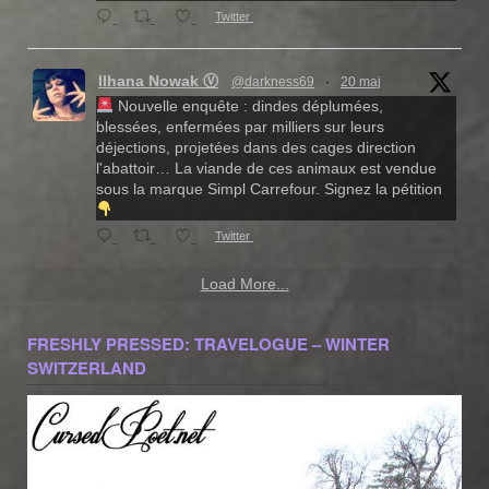
Twitter
Ilhana Nowak Ⓥ
@darkness69
·
20 maj
Nouvelle enquête : dindes déplumées,
blessées, enfermées par milliers sur leurs
déjections, projetées dans des cages direction
l'abattoir… La viande de ces animaux est vendue
sous la marque Simpl Carrefour. Signez la pétition
Twitter
Load More...
FRESHLY PRESSED: TRAVELOGUE – WINTER
SWITZERLAND