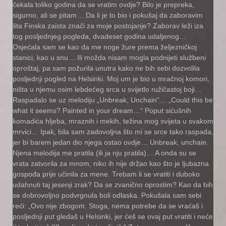
čekala toliko godina da se vratim ovdje? Bilo je prepreka,
sigurno, ali se pitam… Da li je to bio i pokušaj da zaboravim
šta Finska zaista znači za moje postojanje? Zaborav leži iza
tog posljednjeg pogleda, dvadeset godina udaljenog…
Osjećala sam se kao da me noge žure prema željezničkoj
stanici, kao u snu… Ili možda nisam mogla podnijeti službeni
oproštaj, pa sam požurila unutra kako ne bih sebi dozvolila
posljednji pogled na Helsinki. Moj um je bio u mračnoj komori,
ništa u njemu osim lebdećeg srca u svijetlo ružičastoj boji…
Raspadalo se uz melodiju „Unbreak, Unchain“… „Could this be
what it seems? Painted in your dream…“ Poput sićušnih
komadića hljeba, mraznih i mekih, težina mog svijeta u svakom
mrvici… Ipak, bila sam zadovoljna što mi se srce tako raspada,
jer bi barem jedan dio njega ostao ovdje… Unbreak, unchain.
Njena melodija me pratila (ili ja nju pratila)… A onda su se
vrata zatvorila za mnom, niko ih nije držao kao što je ljubazna
gospođa prije učinila za mene. Trebam li se vratiti i duboko
udahnuti taj jesenji zrak? Da se zvanično oprostim? Kao da bih
se dobrovoljno podvrgnula boli odlaska. Pokušala sam sebi
reći: „Ovo nije zbogom. Stoga, nema potrebe da se vraćaš i
posljednji put gledaš u Helsinki, jer ćeš se ovaj put vratiti i neće