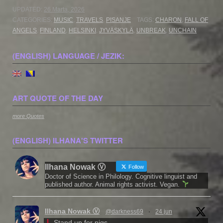
UPDATED:
26 Marta, 2026
CATEGORIES:
MUSIC
,
TRAVELS
,
PISANJE
TAGS:
CHARON
,
FALL OF
ANGELS
,
FINLAND
,
HELSINKI
,
JYVÄSKYLÄ
,
UNBREAK
,
UNCHAIN
(ENGLISH) LANGUAGE / JEZIK:
ART QUOTE OF THE DAY
more Quotes
(ENGLISH) ILHANA'S TWITTER
Ilhana Nowak Ⓥ
Follow
Doctor of Science in Philology. Cognitive linguist and
published author. Animal rights activist. Vegan.
Ilhana Nowak Ⓥ
@darkness69
·
24 jun
Stand up for pigs