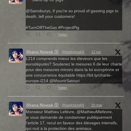
@Sainsburys, if you're so proud of gassing pigs to
death, tell your customers!
#TurnOffTheGas #ProjectPig
Twitter
Ilhana Nowak Ⓥ
@darkness69
·
12 jun
L214 comprends mieux les éleveurs que les
eurodéputés? Soutenez le mesures 6 de leur charte
pour des mesures miroirs dans la loi europénne et
une concurrence équitable https://bit.ly/charte-
europe-l214 @MounirSatouri
Twitter
Ilhana Nowak Ⓥ
@darkness69
·
20 maj
Monsieur Mathieu Lefèvre, @MathieuMlefevre,
je vous demande de condamner publiquement
l’article 17, recul en faveur des élevages intensifs,
qui nuit à la protection des animaux.