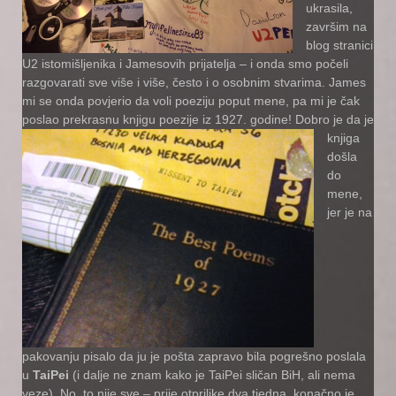
ukrasila,
završim na
blog stranici
U2 istomišljenika i Jamesovih prijatelja – i onda smo počeli
razgovarati sve više i više, često i o osobnim stvarima. James
mi se onda povjerio da voli poeziju poput mene, pa mi je čak
poslao prekrasnu knjigu poezije iz 1927. godine!
Dobro je da je
knjiga
došla
do
mene,
jer je na
pakovanju pisalo da ju je pošta zapravo bila pogrešno poslala
u
TaiPei
(i dalje ne znam kako je TaiPei sličan BiH, ali nema
veze). No, to nije sve – prije otprilike dva tjedna, konačno je