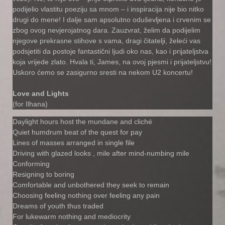
podijelio vlastitu poeziju sa mnom – i inspiracija nije bio nitko
drugi do mene! I dalje sam apsolutno oduševljena i crvenim se
zbog ovog nevjerojatnog dara. Zauzvrat, želim da podijelim
njegove prekrasne stihove s vama, dragi čitatelji, želeći vas
podsjetiti da postoje fantastični ljudi oko nas, kao i prijateljstva
koja vrijede zlato. Hvala ti, James, na ovoj pjesmi i prijateljstvu!
Uskoro ćemo se zasigurno sresti na nekom U2 koncertu!
Love and Lights
(for Ilhana)
Daylight hours host the mundane and cliché
Quiet humdrum beat of the quest for pay
Lines of masses arranged in single file
Driving with glazed looks , mile after mind-numbing mile
Conforming
Resigning to boring
Comfortable and unbothered they seek to remain
Choosing feeling nothing over feeling any pain
Dreams of youth thus traded
For lukewarm nothing and mediocrity