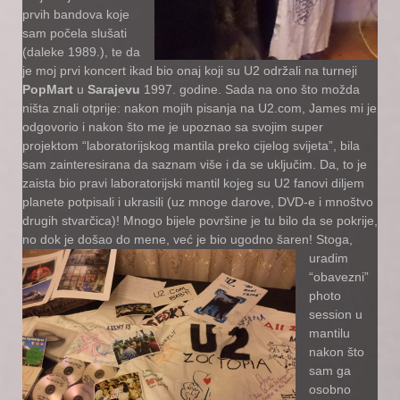
prvih bandova koje
sam počela slušati
(daleke 1989.), te da
je moj prvi koncert ikad bio onaj koji su U2 održali na turneji
PopMart
u
Sarajevu
1997. godine. Sada na ono što možda
ništa znali otprije: nakon mojih pisanja na U2.com, James mi je
odgovorio i nakon što me je upoznao sa svojim super
projektom “laboratorijskog mantila preko cijelog svijeta”, bila
sam zainteresirana da saznam više i da se uključim. Da, to je
zaista bio pravi laboratorijski mantil kojeg su U2 fanovi diljem
planete potpisali i ukrasili (uz mnoge darove, DVD-e i mnoštvo
drugih stvarčica)! Mnogo bijele površine je tu bilo da se pokrije,
no dok je došao do mene, već je bio ugodno šaren!
Stoga,
uradim
“obavezni”
photo
session u
mantilu
nakon što
sam ga
osobno