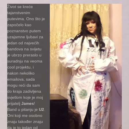
Život se kreće
tajanstvenim
putevima. Ono što je
započelo kao
poznanstvo putem
uzajamne ljubavi za
jedan od najvećih
bandova na svijetu
je ubrzo preraslo u
suradnju na veoma
cool projektu, i
nakon nekoliko
emailova, sada
mogu reći da sam
do kraja zadivljena
svjetlom koje je moj
prijatelj
James
!
Band u pitanju je
U2
.
Oni koji me osobno
znaju također znaju
da je to jedan od