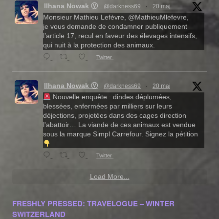
Ilhana Nowak Ⓥ
@darkness69
·
20 maj
Monsieur Mathieu Lefèvre, @MathieuMlefevre,
je vous demande de condamner publiquement
l’article 17, recul en faveur des élevages intensifs,
qui nuit à la protection des animaux.
Twitter
Ilhana Nowak Ⓥ
@darkness69
·
20 maj
Nouvelle enquête : dindes déplumées,
blessées, enfermées par milliers sur leurs
déjections, projetées dans des cages direction
l'abattoir… La viande de ces animaux est vendue
sous la marque Simpl Carrefour. Signez la pétition
Twitter
Load More...
FRESHLY PRESSED: TRAVELOGUE – WINTER
SWITZERLAND