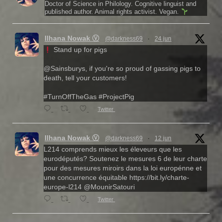
Doctor of Science in Philology. Cognitive linguist and
published author. Animal rights activist. Vegan.
Ilhana Nowak Ⓥ
@darkness69
·
24 jun
Stand up for pigs
@Sainsburys, if you're so proud of gassing pigs to
death, tell your customers!
#TurnOffTheGas #ProjectPig
Twitter
Ilhana Nowak Ⓥ
@darkness69
·
12 jun
L214 comprends mieux les éleveurs que les
eurodéputés? Soutenez le mesures 6 de leur charte
pour des mesures miroirs dans la loi europénne et
une concurrence équitable https://bit.ly/charte-
europe-l214 @MounirSatouri
Twitter