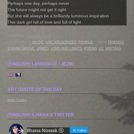
Perhaps one day, perhaps never
The future might not get it right
But she will always be a brilliantly luminous inspiration
This dark girl full of love and full of light
UPDATED:
10 Marta, 2015
CATEGORIES:
MUSIC
,
UNCATEGORIZED
,
PISANJE
TAGS:
FRIENDS
,
ILHANA SKRGIC
,
JAMES
,
LOVE AND LIGHTS
,
POEMS
,
U2
,
WRITING
(ENGLISH) LANGUAGE / JEZIK:
ART QUOTE OF THE DAY
more Quotes
(ENGLISH) ILHANA'S TWITTER
Ilhana Nowak Ⓥ
Follow