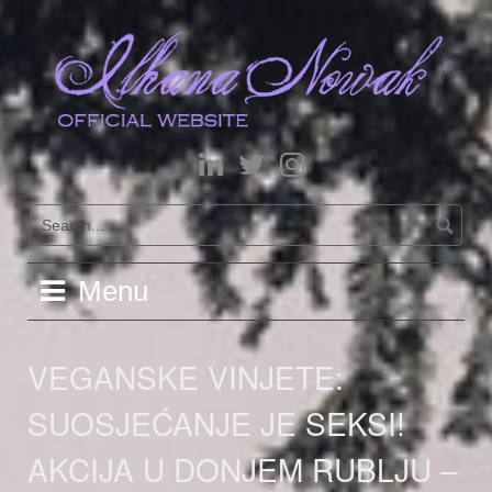
Skip
to
content
LinkedIn
Twitter
Instagram
Menu
VEGANSKE VINJETE:
SUOSJEĆANJE JE SEKSI!
AKCIJA U DONJEM RUBLJU –