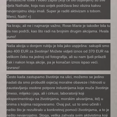
djela Nathalie, koja nas uvijek podržava bez obzira kakvu
nevjerojatnu ideju imali. Super je raditi aktivizam s tobom.
Merci, Nath! =)
Na kraju, ali ne i najmanje važno, Rose-Marie je također bila tu
da nas podrži, kao što radi na brojnim drugim akcijama. Hvala
puno!
Naša akcija u donjem rublju je bila jako uspješna: sakupili smo
oko 400 EUR za životinje! Možete vidjeti iznos od 370 EUR na
velikom čeku na jednoj od fotografija, ali su nam ljudi prilazili
čak i nakon kraja akcije, pa je konačan iznos ispao veći.
Izvrsno!
Često kada zastupamo životinje na ulici, možemo se jedino
nadati da smo probudili osjećaj moralne obaveze i hitnosti u
zaustavljanju osobne potpore industrijama koje muče životinje
(meso, mlijeko i jaja, ali i cirkusi, laboratoriji koji
eksperimentiraju na životinjama, morskim akvarijima, itd) u
onima s kojima razgovaramo. Ovaj put, uz to smo učinili i
nešto što je rezultiralo u konkretnoj pomoći životinjama, a to je
nešto nevjerojatno. Stoga, velika zahvala svim aktivistima koji