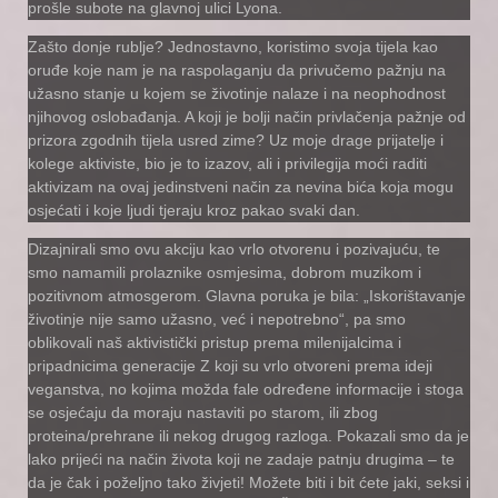
prošle subote na glavnoj ulici Lyona.
Zašto donje rublje? Jednostavno, koristimo svoja tijela kao
oruđe koje nam je na raspolaganju da privučemo pažnju na
užasno stanje u kojem se životinje nalaze i na neophodnost
njihovog oslobađanja. A koji je bolji način privlačenja pažnje od
prizora zgodnih tijela usred zime? Uz moje drage prijatelje i
kolege aktiviste, bio je to izazov, ali i privilegija moći raditi
aktivizam na ovaj jedinstveni način za nevina bića koja mogu
osjećati i koje ljudi tjeraju kroz pakao svaki dan.
Dizajnirali smo ovu akciju kao vrlo otvorenu i pozivajuću, te
smo namamili prolaznike osmjesima, dobrom muzikom i
pozitivnom atmosgerom. Glavna poruka je bila: „Iskorištavanje
životinje nije samo užasno, već i nepotrebno“, pa smo
oblikovali naš aktivistički pristup prema milenijalcima i
pripadnicima generacije Z koji su vrlo otvoreni prema ideji
veganstva, no kojima možda fale određene informacije i stoga
se osjećaju da moraju nastaviti po starom, ili zbog
proteina/prehrane ili nekog drugog razloga. Pokazali smo da je
lako prijeći na način života koji ne zadaje patnju drugima – te
da je čak i poželjno tako živjeti! Možete biti i bit ćete jaki, seksi i