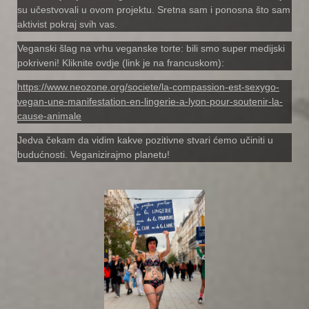
su učestvovali u ovom projektu. Sretna sam i ponosna što sam
aktivist pokraj svih vas.
Veganski šlag na vrhu veganske torte: bili smo super medijski
pokriveni! Kliknite ovdje (link je na francuskom):
https://www.neozone.org/societe/la-compassion-est-sexygo-
vegan-une-manifestation-en-lingerie-a-lyon-pour-soutenir-la-
cause-animale
Jedva čekam da vidim kakve pozitivne stvari ćemo učiniti u
budućnosti. Veganizirajmo planetu!