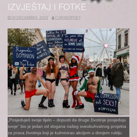
IZVJEŠTAJ I FOTKE
20 DECEMBRA, 2023
CURSEDPOET
„Posjeduješ svoje tijelo – dopusti da druge životinje posjeduju
svoje“ bio je jedan od slogana našeg sveobuhvatnog projekta
za prava životinja koji je kulminirao akcijom u donjem rublju