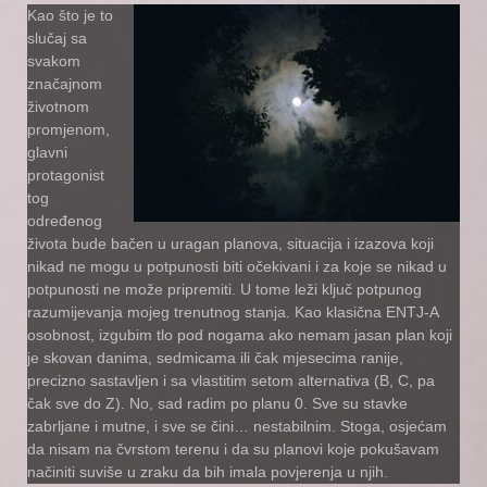
Kao što je to
slučaj sa
svakom
značajnom
životnom
promjenom,
glavni
protagonist
tog
određenog
života bude bačen u uragan planova, situacija i izazova koji
nikad ne mogu u potpunosti biti očekivani i za koje se nikad u
potpunosti ne može pripremiti. U tome leži ključ potpunog
razumijevanja mojeg trenutnog stanja. Kao klasična ENTJ-A
osobnost, izgubim tlo pod nogama ako nemam jasan plan koji
je skovan danima, sedmicama ili čak mjesecima ranije,
precizno sastavljen i sa vlastitim setom alternativa (B, C, pa
čak sve do Z). No, sad radim po planu 0. Sve su stavke
zabrljane i mutne, i sve se čini… nestabilnim. Stoga, osjećam
da nisam na čvrstom terenu i da su planovi koje pokušavam
načiniti suviše u zraku da bih imala povjerenja u njih.