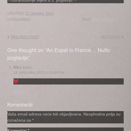
~ Obrazloženje slijedi u 1. poglavlju ~
UPDATED:
17 Januara, 2022
CATEGORIES:
UNCATEGORIZED
,
PISANJE
TAGS:
AN EXPAT IN
FRANCE
,
CHAPTER ZERO
Post
PREVIOUS POST
NEXT POST
navigation
One thought on “An Expat in France… Nulto
poglavlje”
Mhz
kaže:
18 JANUARA, 2022 U 11:46 PM
Reply
Komentariši
Vaša email adresa neće biti objavljivana.
Neophodna polja su
označena sa
*
Komentar
*