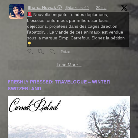
Ilhana Nowak Ⓥ
@darkness69
·
20 maj
Nouvelle enquête : dindes déplumées,
blessées, enfermées par milliers sur leurs
déjections, projetées dans des cages direction
l'abattoir… La viande de ces animaux est vendue
sous la marque Simpl Carrefour. Signez la pétition
Twitter
Load More...
FRESHLY PRESSED: TRAVELOGUE – WINTER
SWITZERLAND