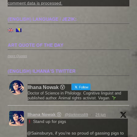
comment data is processed.
(ENGLISH) LANGUAGE / JEZIK:
ART QUOTE OF THE DAY
more Quotes
(ENGLISH) ILHANA'S TWITTER
Ilhana Nowak Ⓥ
Follow
Doctor of Science in Philology. Cognitive linguist and
published author. Animal rights activist. Vegan.
Ilhana Nowak Ⓥ
@darkness69
·
24 jun
Stand up for pigs
@Sainsburys, if you're so proud of gassing pigs to