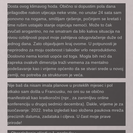
Dosta ovog klimavog hoda. Obično si dopustim pola dana
prilagodbe nakon utjecaja neke vrste, no unutar 24 sata sam
ponovno na nogama, smišljam rješenje, počinjem se kretati i
time rušim ustajalo stanje osjećaja nemoći. Može to čak
zvučati arogantno, no ne smatram da bilo kakva situacija na
nivou ozbiljnosti poput moje zahtijeva odugovlačenje duže od
jednog dana. Zato objavljujem kraj ovome. U potpunosti je
neprirodno za moju osobnost i također vrlo neproduktivno.
Doslovno nema koristi uopće od toga. Mogla bih reći da
zapreka ovakvih dimenzija traži vremena za mentalno
podešavanje kao i vrijeme općenito da se stvari srede u novoj
zemlji, no potreba za strukturom je veća.
Nije baš da nisam imala planove u proteklih mjesec i pol
otkako sam došla u Francusku, no oni su se obično
manifestirali kao kratkoročni (npr., za zanimljivu online
konferenciju u drugoj sedmici decembra). Dakle, vrijeme je za
suočavanje: 2022. treba izgledati kao složena paukova mreža
preciznih datuma, zadataka i ciljeva. U čast moje prave
prirode!