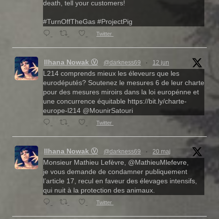
death, tell your customers!
#TurnOffTheGas #ProjectPig
Twitter
Ilhana Nowak Ⓥ
@darkness69
·
12 jun
L214 comprends mieux les éleveurs que les
eurodéputés? Soutenez le mesures 6 de leur charte
pour des mesures miroirs dans la loi europénne et
une concurrence équitable https://bit.ly/charte-
europe-l214 @MounirSatouri
Twitter
Ilhana Nowak Ⓥ
@darkness69
·
20 maj
Monsieur Mathieu Lefèvre, @MathieuMlefevre,
je vous demande de condamner publiquement
l’article 17, recul en faveur des élevages intensifs,
qui nuit à la protection des animaux.
Twitter