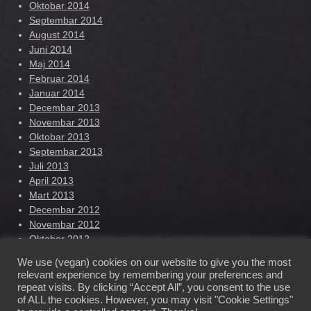
Oktobar 2014
Septembar 2014
August 2014
Juni 2014
Maj 2014
Februar 2014
Januar 2014
Decembar 2013
Novembar 2013
Oktobar 2013
Septembar 2013
Juli 2013
April 2013
Mart 2013
Decembar 2012
Novembar 2012
Oktobar 2012
Septembar 2012
We use (vegan) cookies on our website to give you the most
August 2012
relevant experience by remembering your preferences and
repeat visits. By clicking “Accept All”, you consent to the use
of ALL the cookies. However, you may visit "Cookie Settings"
Ilhana Nowak – Official Website © 2022