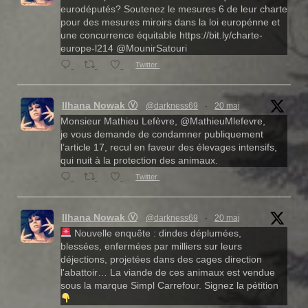
eurodéputés? Soutenez le mesures 6 de leur charte
pour des mesures miroirs dans la loi europénne et
une concurrence équitable https://bit.ly/charte-
europe-l214 @MounirSatouri
Twitter
Ilhana Nowak Ⓥ
@darkness69
·
20 maj
Monsieur Mathieu Lefèvre, @MathieuMlefevre,
je vous demande de condamner publiquement
l’article 17, recul en faveur des élevages intensifs,
qui nuit à la protection des animaux.
Twitter
Ilhana Nowak Ⓥ
@darkness69
·
20 maj
Nouvelle enquête : dindes déplumées,
blessées, enfermées par milliers sur leurs
déjections, projetées dans des cages direction
l'abattoir… La viande de ces animaux est vendue
sous la marque Simpl Carrefour. Signez la pétition