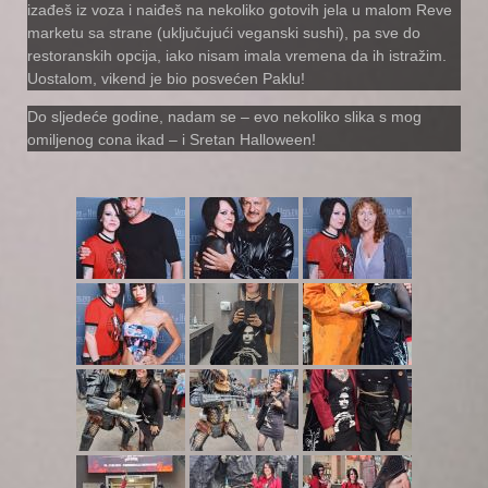
izađeš iz voza i naiđeš na nekoliko gotovih jela u malom Reve
marketu sa strane (uključujući veganski sushi), pa sve do
restoranskih opcija, iako nisam imala vremena da ih istražim.
Uostalom, vikend je bio posvećen Paklu!
Do sljedeće godine, nadam se – evo nekoliko slika s mog
omiljenog cona ikad – i Sretan Halloween!