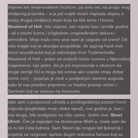
Vrijeme leti nevjerovatnom brzinom, pa smo već na pragu mog
omiljenog praznika – a ja još uvijek nisam napisala objavu o
svojoj drugoj omiljenoj stvari koja se tiče tame i horora:
Weekend of Hell
. Isto vrijeme, isto mjesto kao i prošle godine
– ali s novim licima i očiglednim unapređenjem dekora i
atmosfere. Moje malo crno srce opet je zaigralo od sreće! Od
vela magle koji je obavijao posjetitelje, do sjajnog hard rock
horor soundtracka koji je odzvanjao kroz Turbinenhalle,
Weekend of Hell – jedan od vodećih horor conova u Njemačkoj
(napomena: nije jedini, što je još impresivnije s obzirom da
druge zemlje EU-a mogu biti sretne ako uopšte imaju dobar
comic con) –
pojačao je zvuk
u posljednjim danima augusta
kako bi nas pravilno pripremio za hladne jesenje večeri i
Samhain koji se nazirao na horizontu.
Iako sam u potpunosti uživala u prošlogodišnjoj postavi horor
zvijezda (pogledajte moje utiske ispod), ove godine je, kao i
sve drugo, bilo podignuto na višu razinu. Jedno ime:
Skeet
Ulrich
. Čim je najavljen na stranicama WoH-a, znala sam da
će to biti čista ludnica. Sam Skeet nije mogao biti ljubazniji i
prijatniji za razgovor, uprkos dugim redovima fanova koji su