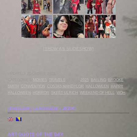
[SHOW AS SLIDESHOW]
UPDATED:
30 Oktobra, 2025
CATEGORIES:
MOVIES
,
TRAVELS
TAGS:
2025
,
BAI LING
,
BROOKE
SMITH
,
CONVENTION
,
COSTAS MANDYLOR
,
HALLOWEEN
,
HAPPY
HALLOWEEN
,
HORROR
,
SKEET ULRICH
,
WEEKEND OF HELL
,
WOH
(ENGLISH) LANGUAGE / JEZIK:
ART QUOTE OF THE DAY