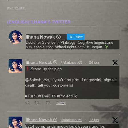
more Quotes
(ENGLISH) ILHANA'S TWITTER
Ilhana Nowak Ⓥ
Follow
Doctor of Science in Philology. Cognitive linguist and
published author. Animal rights activist. Vegan.
Ilhana Nowak Ⓥ
@darkness69
·
24 jun
Stand up for pigs
@Sainsburys, if you're so proud of gassing pigs to
death, tell your customers!
#TurnOffTheGas #ProjectPig
Twitter
Ilhana Nowak Ⓥ
@darkness69
·
12 jun
L214 comprends mieux les éleveurs que les